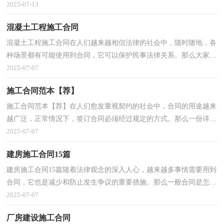
法律的保障。那么合同书的格式，你掌握了吗？以下是...
2025-07-13
混凝土工程施工合同
混凝土工程施工合同在人们越来越相信法律的社会中，随时随地，各
种场景都有可能使用到合同，它可以保护民事法律关系。那么大家知
道正规的合同书怎么写吗？以下是小编收集整理的混凝...
2025-07-07
施工合同范本【荐】
施工合同范本【荐】在人们愈发重视契约的社会中，合同的用途越来
越广泛，正常情况下，签订合同必须经过规定的方式。那么一份详细
的合同要怎么写呢？以下是小编收集整理的施工合同范...
2025-07-07
建房施工合同15篇
建房施工合同15篇随着法律观念的深入人心，越来越多事情需要用到
合同，它也是减少和防止发生争议的重要措施。那么一般合同是怎么
起草的呢？以下是小编精心整理的建房施工合同，欢迎...
2025-07-07
厂房建设施工合同