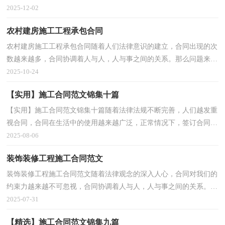
的合同要怎么写呢？以下是小编为大家收集的规范道...
2025-12-02
农村建房施工工程承包合同
农村建房施工工程承包合同随着人们法律意识的建立，合同出现的次
数越来越多，合同协调着人与人，人与事之间的关系。那么问题来
了，到底应如何拟定合同呢？以下是小编整理的农村建房施...
2025-10-24
【实用】施工合同范文锦集十篇
【实用】施工合同范文锦集十篇随着法律法规不断完善，人们越发重
视合同，合同在生活中的使用越来越广泛，正常情况下，签订合同必
须经过规定的方式。那么大家知道合同的格式吗？下面是...
2025-08-06
装饰装修工程施工合同范文
装饰装修工程施工合同范文随着法律观念的深入人心，合同对我们的
约束力越来越不可忽视，合同协调着人与人，人与事之间的关系。那
么大家知道合法的合同书怎么写吗？下面是小编收集整...
2025-07-31
【精选】施工合同范文锦集九篇