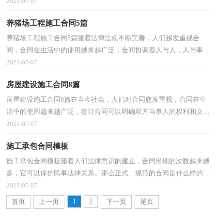
为写合同犯愁了吧，下面是小编整理的零星工程施工合...
2025-07-07
养猪场工程施工合同5篇
养猪场工程施工合同5篇随着法律法规不断完善，人们越发重视合
同，合同在生活中的使用越来越广泛，合同协调着人与人，人与事之
间的关系。那么正式、规范的合同是什么样的呢？下面是小...
2025-07-07
房屋建设施工合同8篇
房屋建设施工合同8篇在当今社会，人们对合同愈发重视，合同在生
活中的使用越来越广泛，签订合同可以明确双方当事人的权利和义
务。知道吗，写合同可是有方法的哦，下面是小编收集整理...
2025-07-07
施工承包合同模板
施工承包合同模板随着人们法律意识的建立，合同出现的次数越来越
多，它可以保护民事法律关系。那么正式、规范的合同是什么样的
呢？下面是小编为大家收集的施工承包合同模板，供大家...
2025-07-07
1
2
首页
上一页
下一页
尾页