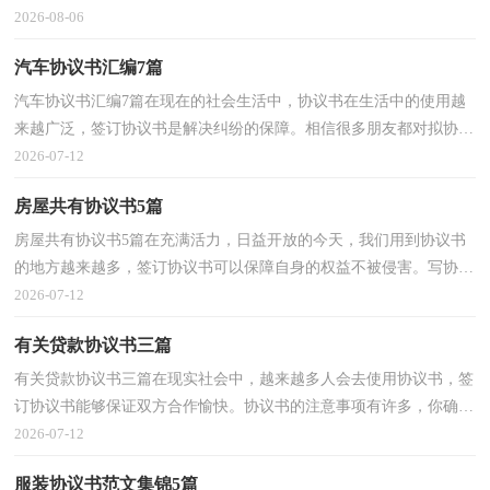
编为大家收集的网站服务协议书，欢迎阅读与收藏。网...
2026-08-06
汽车协议书汇编7篇
汽车协议书汇编7篇在现在的社会生活中，协议书在生活中的使用越
来越广泛，签订协议书是解决纠纷的保障。相信很多朋友都对拟协议
书感到非常苦恼吧，以下是小编整理的汽车协议书7篇...
2026-07-12
房屋共有协议书5篇
房屋共有协议书5篇在充满活力，日益开放的今天，我们用到协议书
的地方越来越多，签订协议书可以保障自身的权益不被侵害。写协议
书需要注意哪些问题呢？下面是小编帮大家整理的房屋...
2026-07-12
有关贷款协议书三篇
有关贷款协议书三篇在现实社会中，越来越多人会去使用协议书，签
订协议书能够保证双方合作愉快。协议书的注意事项有许多，你确定
会写吗？以下是小编为大家收集的贷款协议书3篇，欢迎...
2026-07-12
服装协议书范文集锦5篇