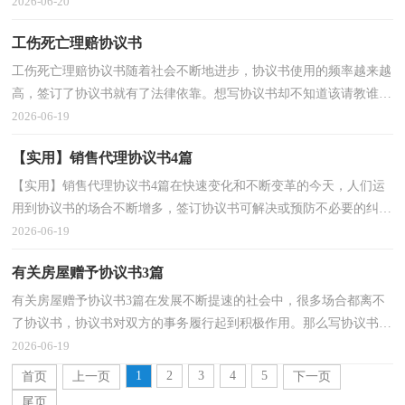
定协议书呢？下面是小编收集整理的车辆抵押协议书...
2026-06-20
工伤死亡理赔协议书
工伤死亡理赔协议书随着社会不断地进步，协议书使用的频率越来越
高，签订了协议书就有了法律依靠。想写协议书却不知道该请教谁？
以下是小编精心整理的工伤死亡理赔协议书，欢迎大家...
2026-06-19
【实用】销售代理协议书4篇
【实用】销售代理协议书4篇在快速变化和不断变革的今天，人们运
用到协议书的场合不断增多，签订协议书可解决或预防不必要的纠
纷。什么样的协议书才是有效的呢？以下是小编精心整...
2026-06-19
有关房屋赠予协议书3篇
有关房屋赠予协议书3篇在发展不断提速的社会中，很多场合都离不
了协议书，协议书对双方的事务履行起到积极作用。那么写协议书真
的很难吗？以下是小编帮大家整理的房屋赠予协议书3...
2026-06-19
1
2
3
4
5
首页
上一页
下一页
尾页