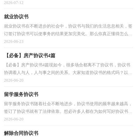
定会写吗？以下是小编收集整理的意向协议书8篇，仅供...
2026-07-12
就业协议书
就业协议书在不断进步的社会中，协议书与我们的生活息息相关，签
订签订协议书可以使事务的结果更加完美化。那么你真正懂得怎么写
好协议书吗？下面是小编为大家收集的就业协议书，欢...
2026-06-23
【必备】房产协议书4篇
【必备】房产协议书4篇现如今，很多场合都离不了协议书，协议书
协调着人与人，人与事之间的关系。大家知道协议书的格式吗？以下
是小编为大家收集的房产协议书4篇，供大家参考借鉴，希望...
2026-06-20
留学服务协议书
留学服务协议书随着社会不断地进步，协议书使用的频率越来越高，
签订了协议书就有了法律依靠。想必许多人都在为如何写好协议书而
烦恼吧，以下是小编为大家收集的留学服务协议书，欢...
2026-06-20
解除合同协议书