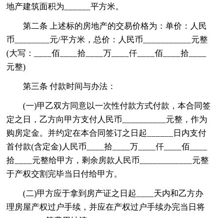
地产建筑面积为______平方米。
第二条 上述标的房地产的交易价格为：单价：人民
币________元/平方米，总价：人民币___________元整
(大写：____佰____拾____万____仟____佰____拾____
元整)
第三条 付款时间与办法：
(一)甲乙双方同意以一次性付款方式付款，本合同签
定之日，乙方向甲方支付人民币__________元整，作为
购房定金。并约定在本合同签订之日起______日内支付
首付款(含定金)人民币____拾____万____仟____佰____
拾____元整给甲方，剩余房款人民币____________元整
于产权交割完毕当日付给甲方。
(二)甲方应于拿到房产证之日起____天内和乙方办
理房屋产权过户手续，并应在产权过户手续办完当日将