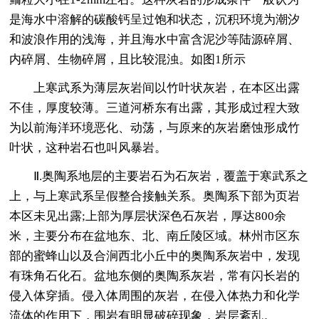
是海水中溶解的碳酸钙呈过饱和状态，沉积环境为潮汐
和波浪作用的浅海，并且海水中富含泥沙等陆源碎屑、
内碎屑、生物碎屑，且比较混浊。如图1所示
上寒武系为薄层灰岩间以竹叶状灰岩，在本区出露
不佳，厚度较薄。三道河桥东有出露，其形成过程大致
为以前海洋环境恶化、动荡，与原来的灰岩磨蚀形成竹
叶状，这种岩石也叫风暴岩。
Ⅱ.奥陶系地层的主要岩石为石灰岩，覆盖于寒武系之
上，与上寒武系呈假整合接触关系。奥陶系下部为页岩
本区未见出露;上部为厚层状深色石灰岩，厚达800余
米，主要分布在盆地东、北、南丘陵区域。林州市区东
部的蜜蜂山以及合涧西北小丘中的奥陶系灰岩中，发现
有珠角石化石。盆地东侧的奥陶系灰岩，常有闪长岩的
侵入体穿插。侵入体周围的灰岩，在侵入体热力和化学
流体的作用下，围岩有明显破碎现象，岩层紊乱。