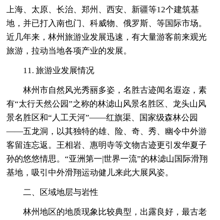
上海、太原、长治、郑州、西安、新疆等12个建筑基
地，并已打入南也门、科威物、俄罗斯、等国际市场。
近几年来，林州旅游业发展迅速，有大量游客前来观光
旅游，拉动当地各项产业的发展。
11. 旅游业发展情况
林州市自然风光秀丽多姿，名胜古迹闻名遐迩，素
有“太行天然公园”之称的林滤山风景名胜区、龙头山风
景名胜区和“人工天河”——红旗渠、国家级森林公园
——五龙洞，以其独特的雄、险、奇、秀、幽令中外游
客留连忘返。王相岩、惠明寺等文物古迹更引发华夏子
孙的悠悠情思。“亚洲第一|世界一流”的林滤山国际滑翔
基地，吸引中外滑翔运动健儿来此大展风姿。
二、区域地层与岩性
林州地区的地质现象比较典型，出露良好，最古老