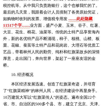
税控机等。从中我只负责跑银行，这个也够我忙的了。
最后的几天里，我跟着会计人员填制了各类原始凭证，
如购物时收到的发票、增值税专用发
……此处隐藏
11517个字……
业方面，盛产小麦、玉米、谷子、红薯、
大豆、花生、棉花、油菜等。传统的土特产品享誉海内
外，新的名优特产品不断涌现，柿子、核桃、山楂、板
栗、花椒、蚕茧等土特产品和花岗岩、大理石等优质工
艺品，带着林州人民的勤劳、纯朴和红旗渠故乡的深情
厚意，走出国门，奔向世界，架起了一座座友谊的金
桥。
10. 经济概况
本区经济发展迅速。创造了红旗渠奇迹，并培育
了“红旗渠精神”的林州人民，在经济建设中再显身手。
10万建筑大军以“红旗渠传人”的姿态。遍布全国22个
省、市、自治区的500多个县、市，建立了北京、天津、