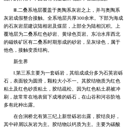
Ⅲ.二叠系地层覆盖于奥陶系灰岩之上，并与奥陶系
灰岩成假整合接触。全系地层共厚300余米。下部为海成
的石灰岩层建议陆相岩及煤层，上部全为陆相沉积。上
覆地层为二叠系红色砂岩、黄绿色页岩。东冶水库西北
的磁铁矿区有二叠系时期形成的砂岩，呈灰绿色，属于
他色，接触变质结构。
新生界
Ⅰ.第三系主要为一套砾岩，其组成成分多为石英岩砾
石，表面较为圆滑，颗粒大小不一。其胶结物质为红色
粘土及红色砂质粘土，胶结疏松。因为红色粘土易被冲
刷，故常常在地表留下成堆的砾石，在山谷和河谷阶地
多有此种出露。
在合涧桥北有第三纪上新世砾岩出露，胶结良好，
其中碎屑以灰岩为主。胶结物以钙质为主。主要为碳酸