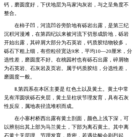
钙，磨圆度好，下伏地层为马家沟灰岩，与之呈角度不
整合。
在柿子凹，河流凹谷旁阶地有砾岩出露，是第三纪
沉积河漫滩，在第四纪以来被河流下切形成阶地，砾岩
开始出露，其碎屑大部分为石英岩，钙质胶结物较多，
砾石下粗上细，有些粒径宽达9米，平均10—20厘米，分
选性差，磨圆度不好。在桃园村也有砾石出露，碎屑物
为石英岩、石灰岩及页岩。属于钙质胶结，分选性差，
磨圆度一般。
Ⅱ.第四系在本区主要是 红色土以及黄土。黄土中常
见有浑圆状砾石夹层，黄土呈柱状节理发育，具有石灰
性反应，属地表径流堆积而成。
在小寨村桥西出露有黄土剖面，颜色上浅下深，可
以辨别出其上部为马兰黄土，下部为离石黄土。其中离
石黄土无层理、节理发育，质密，若遇盐酸会剧烈起