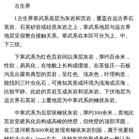
古生界
Ⅰ.古生界寒武系底层为灰岩和页岩，覆盖在远古界石
英岩、石英砂岩或硅质灰岩之上，寒武系地层与远古界
地层呈假整合接触关系。寒武系在本区可分为上、中、
下三统。
下寒武系为红色页岩间以薄层灰岩，厚约百余米，
性软，易风化，在地貌上长构成缓坡。在茶饭庄—石板
沟见出露有典型的页岩，呈红色、浅灰色，叶理构造，
能找到三叶虫化石，可推知其形成环境为浅海或滨海，
比较平静。此处的页岩互成灰岩和泥灰岩。下伏地层为
远古界石英岩，上覆地层为中寒武系的鲕状灰岩。
中寒武系为后层状鲕状灰岩，厚约300余米，质地比
页岩坚硬风化后构成高峻的绝壁，但绝壁的顶部浑圆，
在三道河桥东800米处发现有鲕状灰岩剖面，属于张夏组
鲕粒大小在1-2mm左右。这种灰岩的形成条件一般认为