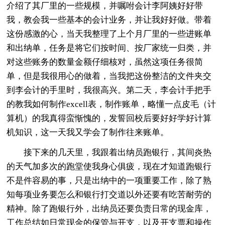
介绍了其厂里的一些规模，并嘱咐会计李阿姨好好带
我，教会我一些基本的会计业务，并让我好好做。带着
这份感激的心，当天我整理了上个月厂里的一些进账单
和出纳单，任务是将它们按时间、按厂家统一归类，并
对这些账务的数量金额仔细核对，虽然这项任务很简
单，但是我很用心的做着，当我把这份整洁的文件夹交
到李会计的手里时，我很高兴。第二天，李会计手把手
的教我如何制作excell表，制作账单，略懂一点皮毛（计
算机）的我真得蛮惭愧的，发誓回校后要好好学好计算
机知识，这一天我又学会了制作往来账单。
接下来的几天里，我跟着出纳员跑银行，其间炎热
的天气加多次的跑堂使我身心俱疲，现在才知道跑银行
不是件容易的事，只是出纳中的一项重要工作，除了熟
知每项业务要怎么和银行打交道以外还要有吃苦耐劳的
精神。除了跑银行外，出纳员还要负责日常的现金库，
工作总结如日常现金的保管与开支，以及开支票和操作