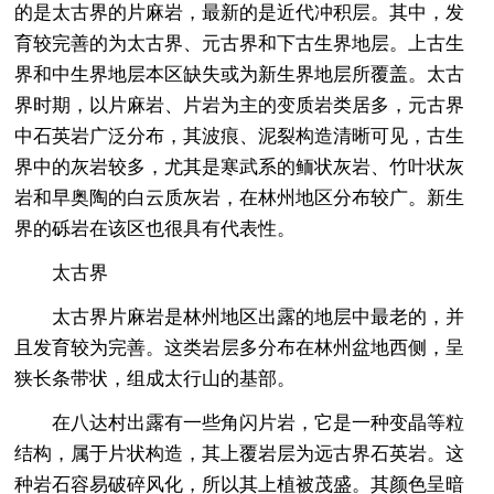
的是太古界的片麻岩，最新的是近代冲积层。其中，发
育较完善的为太古界、元古界和下古生界地层。上古生
界和中生界地层本区缺失或为新生界地层所覆盖。太古
界时期，以片麻岩、片岩为主的变质岩类居多，元古界
中石英岩广泛分布，其波痕、泥裂构造清晰可见，古生
界中的灰岩较多，尤其是寒武系的鲕状灰岩、竹叶状灰
岩和早奥陶的白云质灰岩，在林州地区分布较广。新生
界的砾岩在该区也很具有代表性。
太古界
太古界片麻岩是林州地区出露的地层中最老的，并
且发育较为完善。这类岩层多分布在林州盆地西侧，呈
狭长条带状，组成太行山的基部。
在八达村出露有一些角闪片岩，它是一种变晶等粒
结构，属于片状构造，其上覆岩层为远古界石英岩。这
种岩石容易破碎风化，所以其上植被茂盛。其颜色呈暗