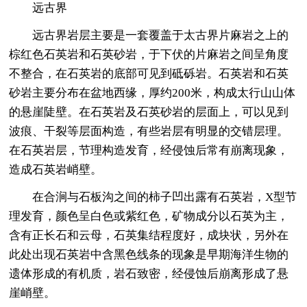
远古界
远古界岩层主要是一套覆盖于太古界片麻岩之上的
棕红色石英岩和石英砂岩，于下伏的片麻岩之间呈角度
不整合，在石英岩的底部可见到砥砾岩。石英岩和石英
砂岩主要分布在盆地西缘，厚约200米，构成太行山山体
的悬崖陡壁。在石英岩及石英砂岩的层面上，可以见到
波痕、干裂等层面构造，有些岩层有明显的交错层理。
在石英岩层，节理构造发育，经侵蚀后常有崩离现象，
造成石英岩峭壁。
在合涧与石板沟之间的柿子凹出露有石英岩，X型节
理发育，颜色呈白色或紫红色，矿物成分以石英为主，
含有正长石和云母，石英集结程度好，成块状，另外在
此处出现石英岩中含黑色线条的现象是早期海洋生物的
遗体形成的有机质，岩石致密，经侵蚀后崩离形成了悬
崖峭壁。