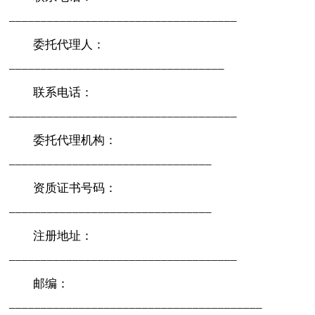
____________________________________
委托代理人：
__________________________________
联系电话：
____________________________________
委托代理机构：
________________________________
资质证书号码：
________________________________
注册地址：
____________________________________
邮编：
________________________________________