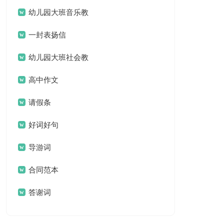
名言名句汇总79句
幼儿园大班音乐教
案(汇编15篇)
一封表扬信
幼儿园大班社会教
案集锦15篇
高中作文
请假条
好词好句
导游词
合同范本
答谢词