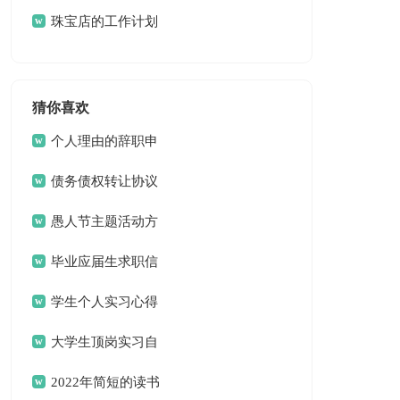
划
珠宝店的工作计划
猜你喜欢
个人理由的辞职申
请书
债务债权转让协议
愚人节主题活动方
案
毕业应届生求职信
13篇
学生个人实习心得
体会
大学生顶岗实习自
我总结
2022年简短的读书