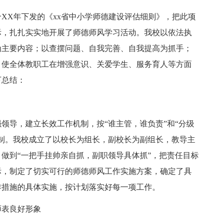
合XX年下发的《xx省中小学师德建设评估细则》，把此项
际，扎扎实实地开展了师德师风学习活动。我校以依法执
为主要内容；以查摆问题、自我完善、自我提高为抓手；
，使全体教职工在增强意识、关爱学生、服务育人等方面
下总结：
领导，建立长效工作机制，按“谁主管，谁负责”和“分级
制。我校成立了以校长为组长，副校长为副组长，教导主
做到“一把手挂帅亲自抓，副职领导具体抓”，把责任目标
际，制定了切实可行的师德师风工作实施方案，确定了具
作措施的具体实施，按计划落实好每一项工作。
师表良好形象