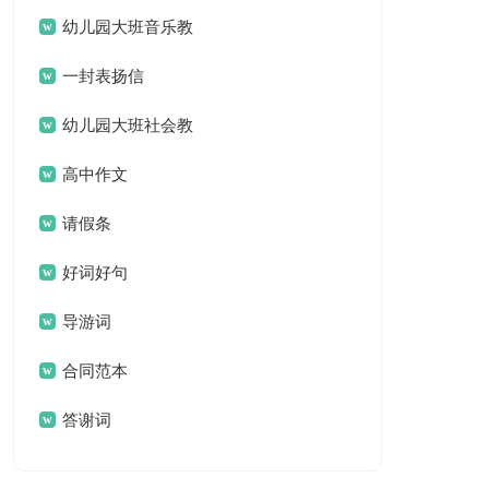
名言名句汇总79句
幼儿园大班音乐教
案(汇编15篇)
一封表扬信
幼儿园大班社会教
案集锦15篇
高中作文
请假条
好词好句
导游词
合同范本
答谢词