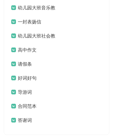
名言名句汇总79句
幼儿园大班音乐教
案(汇编15篇)
一封表扬信
幼儿园大班社会教
案集锦15篇
高中作文
请假条
好词好句
导游词
合同范本
答谢词