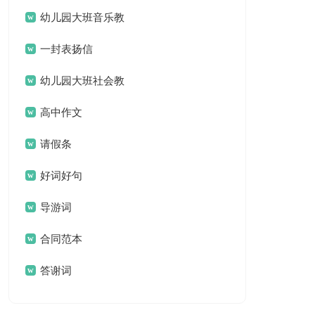
名言名句汇总79句
幼儿园大班音乐教
案(汇编15篇)
一封表扬信
幼儿园大班社会教
案集锦15篇
高中作文
请假条
好词好句
导游词
合同范本
答谢词