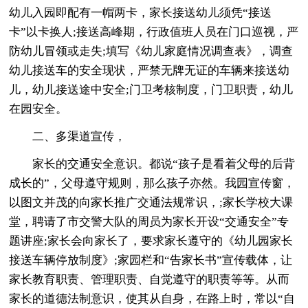
幼儿入园即配有一帽两卡，家长接送幼儿须凭“接送
卡”以卡换人;接送高峰期，行政值班人员在门口巡视，严
防幼儿冒领或走失;填写《幼儿家庭情况调查表》，调查
幼儿接送车的安全现状，严禁无牌无证的车辆来接送幼
儿，幼儿接送途中安全;门卫考核制度，门卫职责，幼儿
在园安全。
二、多渠道宣传，
家长的交通安全意识。都说“孩子是看着父母的后背
成长的”，父母遵守规则，那么孩子亦然。我园宣传窗，
以图文并茂的向家长推广交通法规常识，;家长学校大课
堂，聘请了市交警大队的周员为家长开设“交通安全”专
题讲座;家长会向家长了，要求家长遵守的《幼儿园家长
接送车辆停放制度》;家园栏和“告家长书”宣传载体，让
家长教育职责、管理职责、自觉遵守的职责等等。从而
家长的道德法制意识，使其从自身，在路上时，常以“自