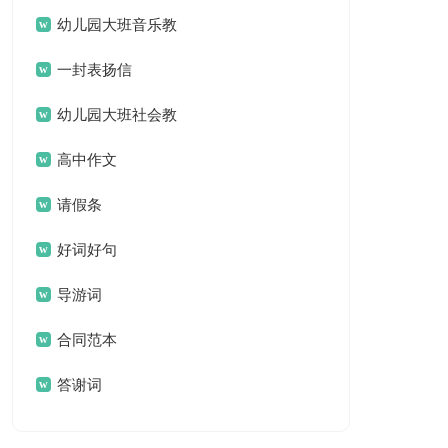
名言名句汇总79句
幼儿园大班音乐教
案(汇编15篇)
一封表扬信
幼儿园大班社会教
案集锦15篇
高中作文
请假条
好词好句
导游词
合同范本
答谢词