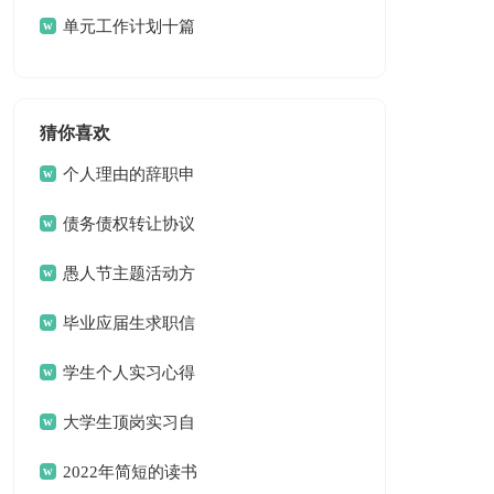
篇
单元工作计划十篇
猜你喜欢
个人理由的辞职申
请书
债务债权转让协议
愚人节主题活动方
案
毕业应届生求职信
13篇
学生个人实习心得
体会
大学生顶岗实习自
我总结
2022年简短的读书