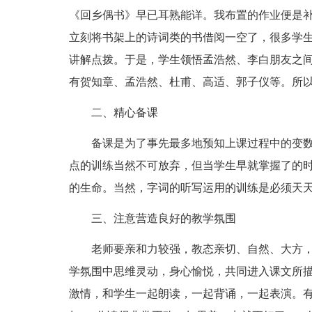
《回乡偶书》早已耳熟能详。我布置的作业便是
立刻将书架上的诗词类的书借阅一空了，很多学
讲解点拨。于是，学生领悟孟浩然、李白朋友之
有贺知章、孟浩然、杜甫、高适、郭子仪等。所
二、精心备课
备课是为了事先最多地预知上课过程中的变
点的训练当然不可放弃，但当学生早就掌握了的
的生命。当然，字词的听写运用的训练是必须天
三、注意营造良好的教学氛围
老师要亲和力较强，教态亲切、自然、大方
学氛围中思维灵动，身心愉悦，共同进入课文所
激情，和学生一起朗读，一起背诵，一起表演。