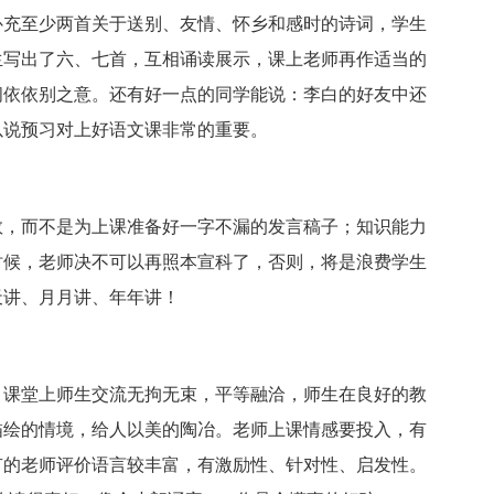
补充至少两首关于送别、友情、怀乡和感时的诗词，学生
生写出了六、七首，互相诵读展示，课上老师再作适当的
间依依别之意。还有好一点的同学能说：李白的好友中还
以说预习对上好语文课非常的重要。
数，而不是为上课准备好一字不漏的发言稿子；知识能力
时候，老师决不可以再照本宣科了，否则，将是浪费学生
天讲、月月讲、年年讲！
，课堂上师生交流无拘无束，平等融洽，师生在良好的教
描绘的情境，给人以美的陶冶。老师上课情感要投入，有
有的老师评价语言较丰富，有激励性、针对性、启发性。