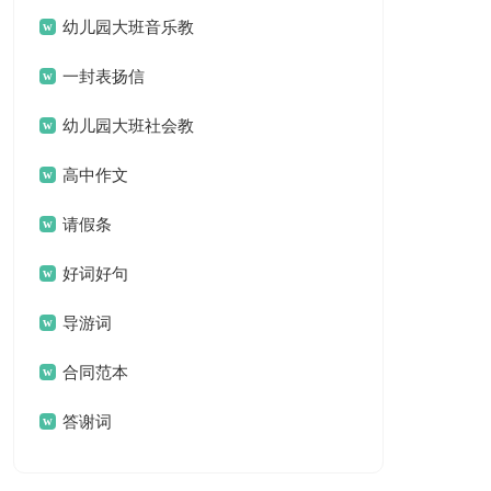
名言名句汇总79句
幼儿园大班音乐教
案(汇编15篇)
一封表扬信
幼儿园大班社会教
案集锦15篇
高中作文
请假条
好词好句
导游词
合同范本
答谢词