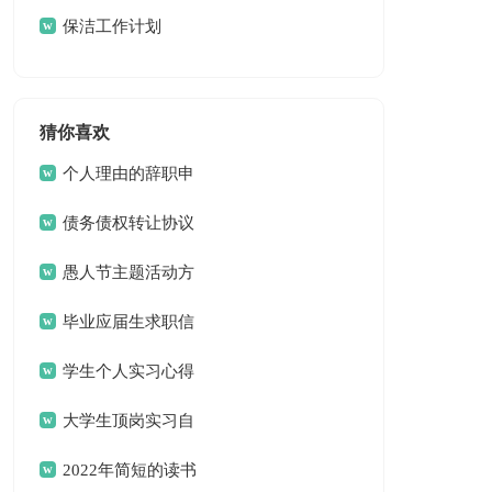
三篇
保洁工作计划
猜你喜欢
个人理由的辞职申
请书
债务债权转让协议
愚人节主题活动方
案
毕业应届生求职信
13篇
学生个人实习心得
体会
大学生顶岗实习自
我总结
2022年简短的读书