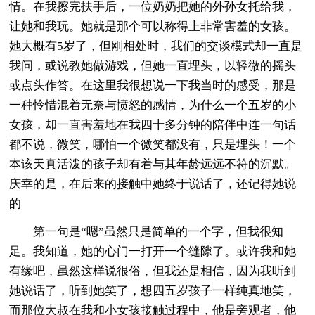
情。在我擦完扶手后，一位奶奶把她的外孙女托给我，
让她和我玩。她就是那个可以称得上非常害羞的女孩。
她大概有5岁了，但刚相处时，我们的交谈模式却一直是
我问，或说教她做游戏，但她一直埋头，以轻微的摇头
或点头作答。在这里我很想说一下我当时的感受，那是
一种怜惜混着无奈与愤怒的感情，为什么一个五岁的小
女孩，却一直害羞地在我四十多分钟的陪伴中连一句话
都不说，微笑，哪怕一个微笑都没有，只是埋头！一个
本该天真活泼的孩子却有着与其年龄远远不符的沉默。
庆幸的是，在后来的接触中她终于说话了，还记得她说
的
第一句是“嗯”虽然只是简单的一个字，但我很知
足。我知道，她的心门一打开一个缝隙了。或许我和她
有缘吧，虽然这样说很俗，但我还是相信，因为我听到
她说话了，听到她笑了，想四五岁孩子一样纯真地笑，
而那位大叔在我和小女孩接触过程中，他是旁观者，他