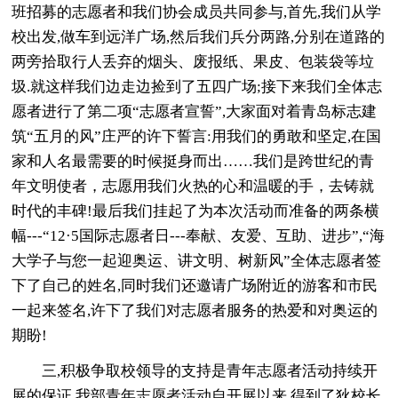
班招募的志愿者和我们协会成员共同参与,首先,我们从学
校出发,做车到远洋广场,然后我们兵分两路,分别在道路的
两旁拾取行人丢弃的烟头、废报纸、果皮、包装袋等垃
圾.就这样我们边走边捡到了五四广场;接下来我们全体志
愿者进行了第二项“志愿者宣誓”,大家面对着青岛标志建
筑“五月的风”庄严的许下誓言:用我们的勇敢和坚定,在国
家和人名最需要的时候挺身而出……我们是跨世纪的青
年文明使者，志愿用我们火热的心和温暖的手，去铸就
时代的丰碑!最后我们挂起了为本次活动而准备的两条横
幅---“12·5国际志愿者日---奉献、友爱、互助、进步”,“海
大学子与您一起迎奥运、讲文明、树新风”全体志愿者签
下了自己的姓名,同时我们还邀请广场附近的游客和市民
一起来签名,许下了我们对志愿者服务的热爱和对奥运的
期盼!
三,积极争取校领导的支持是青年志愿者活动持续开
展的保证.我部青年志愿者活动自开展以来,得到了狄校长,