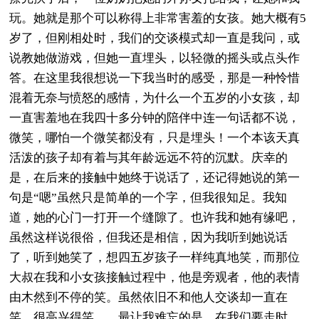
玩。她就是那个可以称得上非常害羞的女孩。她大概有5
岁了，但刚相处时，我们的交谈模式却一直是我问，或
说教她做游戏，但她一直埋头，以轻微的摇头或点头作
答。在这里我很想说一下我当时的感受，那是一种怜惜
混着无奈与愤怒的感情，为什么一个五岁的小女孩，却
一直害羞地在我四十多分钟的陪伴中连一句话都不说，
微笑，哪怕一个微笑都没有，只是埋头！一个本该天真
活泼的孩子却有着与其年龄远远不符的沉默。庆幸的
是，在后来的接触中她终于说话了，还记得她说的第一
句是“嗯”虽然只是简单的一个字，但我很知足。我知
道，她的心门一打开一个缝隙了。也许我和她有缘吧，
虽然这样说很俗，但我还是相信，因为我听到她说话
了，听到她笑了，想四五岁孩子一样纯真地笑，而那位
大叔在我和小女孩接触过程中，他是旁观者，他的表情
由木然到不停的笑。虽然依旧不和他人交谈却一直在
笑，很高兴得笑……最让我难忘的是，在我们要走时，