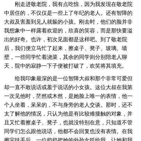
刚走进敬老院，我有点吃惊，因为我发现在敬老院
中居住的，不仅仅是一些上了年纪的老人。还有智障的
大叔及害羞到见人就躲的小孩。刚去时，他们的脸并非
我想象中一样露着欢迎的，欣喜的笑容，而是那快要溢
出的好奇。也许，初次见面都是这样吧。到了敬老院
后，我们便立马忙了起来，擦桌子、凳子、玻璃、墙
壁，一些同学忙着浇菜，其余的同学则分别陪老人聊
天，院中的寂静一下子便被打破了，欢笑将其填充。
给我印象最深的是一位智障大叔和那个非常可爱但
却一直不敢说话或羞于说话的小女孩。这位大叔在我第
一次见他时，茫然或木然，是她脸上唯一的表情，他一
个人坐着，呆呆的，不与身旁的老人交谈。那时，还不
太了解他的情况，只认为他是有比较难接触的对象，并
且又忙着擦桌子、凳子，也就没特别在意，只知道不管
同学们怎么跟他说话，他都不会回复也没有表情。在我
擦完扶手后，一位奶奶把她的外孙女托给我，让她和我