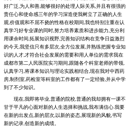
好广泛,为人和善,能够很好的处理人际关系,并且有很强的
责任心和使命感三年的学习深造使我树立了正确的人生
观,价值观和不屈不挠的性格在校期间,我也特别注重在认
真学习好专业课的同时,努力培养素质和进步能力,充分利
用课余时间,拓展知识视野,完善知识结构在竞争日益激烈
的今天,我坚信只有多层次,全方位发展,并熟练把握专业知
识的人才,才符合社会发展的需要和用人单位的需求我在
成都市第二人民医院实习期间,跟随各个科室老师的带领,
认真学习,将课本知识与理论实践相结合,现在我对中西药
房,制剂室,药检室等科室的工作都有了一定经验,并从中学
到了不少知识。
现在,我即将毕业,普通的院校,普通的我却拥有一课不
甘于平凡的心面对新的人生选择和挑战,我布满信心.我要
在新的出发点,新的层次,以新的姿态,展现新的风貌,书写
新的记录,创造新的成绩。