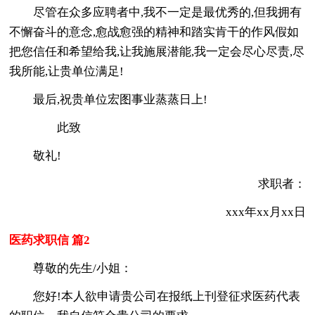
尽管在众多应聘者中,我不一定是最优秀的,但我拥有
不懈奋斗的意念,愈战愈强的精神和踏实肯干的作风假如
把您信任和希望给我,让我施展潜能,我一定会尽心尽责,尽
我所能,让贵单位满足!
最后,祝贵单位宏图事业蒸蒸日上!
此致
敬礼!
求职者：
xxx年xx月xx日
医药求职信 篇2
尊敬的先生/小姐：
您好!本人欲申请贵公司在报纸上刊登征求医药代表