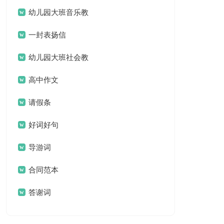
名言名句汇总79句
幼儿园大班音乐教
案(汇编15篇)
一封表扬信
幼儿园大班社会教
案集锦15篇
高中作文
请假条
好词好句
导游词
合同范本
答谢词