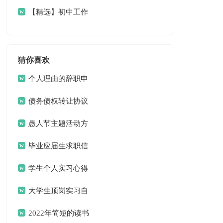
餐饮4篇
【精选】初中工作
计划4篇
猜你喜欢
个人理由的辞职申
请书
债务债权转让协议
愚人节主题活动方
案
毕业应届生求职信
13篇
学生个人实习心得
体会
大学生顶岗实习自
我总结
2022年简短的读书