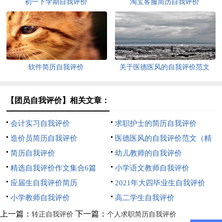
初一下学期自我评价
淘宝客服简历自我评价
软件简历自我评价
关于医德医风的自我评价范文
（精选6篇）
【团员自我评价】相关文章：
会计实习自我评价
求职护士的简历自我评价
造价员简历自我评价
医德医风的自我评价范文（精
简历自我评价
选5篇）
幼儿教师的自我评价
精选自我评价作文集合6篇
小学语文教师自我评价
应届生自我评价简历
2021年大四毕业生自我评价
小学教师自我评价
高二学生自我评价
上一篇：
下一篇：
转正自我评价
个人求职简历自我评价