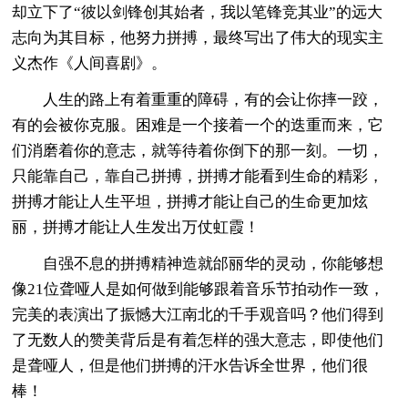
却立下了“彼以剑锋创其始者，我以笔锋竞其业”的远大
志向为其目标，他努力拼搏，最终写出了伟大的现实主
义杰作《人间喜剧》。
人生的路上有着重重的障碍，有的会让你摔一跤，
有的会被你克服。困难是一个接着一个的迭重而来，它
们消磨着你的意志，就等待着你倒下的那一刻。一切，
只能靠自己，靠自己拼搏，拼搏才能看到生命的精彩，
拼搏才能让人生平坦，拼搏才能让自己的生命更加炫
丽，拼搏才能让人生发出万仗虹霞！
自强不息的拼搏精神造就邰丽华的灵动，你能够想
像21位聋哑人是如何做到能够跟着音乐节拍动作一致，
完美的表演出了振憾大江南北的千手观音吗？他们得到
了无数人的赞美背后是有着怎样的强大意志，即使他们
是聋哑人，但是他们拼搏的汗水告诉全世界，他们很
棒！