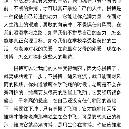
辣，不然怎么能有更好的生活。我们现在只有不断的向
前，不断的拼搏，才可以真正掌控自己的人生。拼搏是
一种促使自己前进的动力，它能让你充满力量，在面对
人生路上的艰难，勇敢的向前冲，不畏惧任何风雨。在
我们漫漫学习之路，如果我们不拼尽自己的全力，怎么
能够真正实现目标。如今我们在学校享受着美好的生
活，有老师对我的关爱，在家里有父母的疼爱，现在不
拼搏，怎么对得起这些人的期待。
拼搏可以让我们的人生变得绚丽，因为你拼搏了，
就离成功近了一步，不拼搏，随风逐流，就只能面对风
雨的摧残。你知道雏鹰在学飞翔的时候，老鹰是不会在
旁呵护的，雏鹰要从很高的悬崖上飞翔，它要经历很多
痛苦，千米高的悬崖，在自己还没有任何翱翔的基础
下，就要往下冲，只有掌握了飞翔，它才能翱翔天际，
雏鹰才能像老鹰那样独立在空中飞。可是要想真正的翱
翔，雏鹰它就必须拼搏，是用生命在拼搏。你应该知道