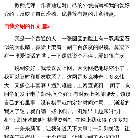
教师点评：作者通过对自己的外貌描写和我的爱好
介绍，反映了自己滑稽、诡异等有趣的儿童特点。
自我介绍的作文 篇2
我是一个普通的人，一张圆圆的脸上有一双黑宝石
似的大眼睛，鼻梁上架着一副三百多度的眼镜。鼻梁下
有一张爱说话的嘴，一下课就说个不停，爱好很广泛。
说到爱好，我最喜爱上网。因为网把地球缩小了，
我可以随时和朋友联系了。这网是多么神奇，多么伟
大，又多么丰富啊！遇到难题，上网查资料； 闲了，向
同学们发个电子邮件,问个好；有时候上网聊聊天，谈谈
自己的心里事；没有棋手就约定好时间对局……渐渐的
我入了迷，就自编一些“网语”。例如早上起床叫“开
机”；刷牙洗脸叫“ 整理资料”。在网上我获得了许多知
识：一条条新闻，让我知道天下大事；一则则笑话，让
我在笑中得益；一个个信息，让我学到了不少知识。