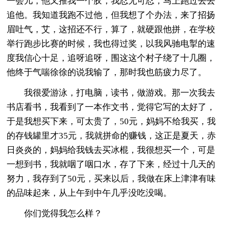
一会儿，他又推我一个胶，我忍无可忍，马上跑过去去
追他。我知道我跑不过他，但我想了个办法，来了招扬
眉吐气，艾，这招还不行，算了，就硬跟他拼，在学校
举行跑步比赛的时候，我也得过奖，以我风驰电掣的速
度我信心十足，追呀追呀，围这这个村子绕了十几圈，
他终于气喘徐徐的说我输了，那时我也筋疲力尽了。
我很爱游泳，打电脑，读书，做游戏。那一次我去
书店看书，我看到了一本作文书，觉得它写的太好了，
于是我想买下来，可太贵了，50元，妈妈不给我买，我
的存钱罐里才35元，我就拼命的赚钱，这正是夏天，赤
日炎炎的，妈妈给我钱去买冰棍，我很想买一个，可是
一想到书，我就咽了咽口水，存了下来，经过十几天的
努力，我存到了50元，买来以后，我做在床上津津有味
的品味起来，从上午到中午几乎没吃没喝。
你们觉得我怎么样？