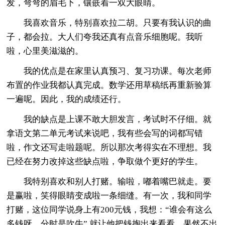
发，弯弯的眉毛下，镶嵌着一双大眼睛。
我喜欢音乐，特别喜欢拉二胡。只要有我认识的曲
子，都会拉。大人们夸我还真有点音乐细胞呢。我听
啦，心里美滋滋的。
我的优点是在家里认真预习、复习功课。每次老师
布置的作业我都认真完成。数学还用草稿纸再重新验算
一遍呢。因此，我的成绩还行。
我的缺点是上课不敢大胆发言，考试时不仔细。就
拿语文第二单元考试来说吧，我有些会写的词都写错
啦，作文还写走啦题呢。所以那次考得实在不理想。我
已经在努力改掉这些缺点啦，争取做个更好的学生。
我特别喜欢和别人打赌。输啦，嘟着嘴巴就走。要
是赢啦，笑得眼睛变成啦一条细缝。有一次，我和同学
打赌，这位同学说身上有200元钱，我想：“谁会有这么
多钱呀，分时是吹牛”.就让他把钱掏出来看看。果然不出