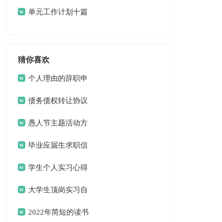
篇
单元工作计划十篇
猜你喜欢
个人理由的辞职申
请书
债务债权转让协议
愚人节主题活动方
案
毕业应届生求职信
13篇
学生个人实习心得
体会
大学生顶岗实习自
我总结
2022年简短的读书