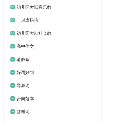
名言名句汇总79句
幼儿园大班音乐教
案(汇编15篇)
一封表扬信
幼儿园大班社会教
案集锦15篇
高中作文
请假条
好词好句
导游词
合同范本
答谢词