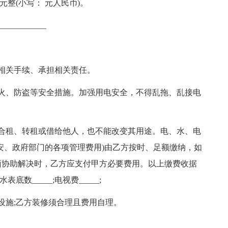
整(小写： 元人民币)。
__________
相关手续、承担相关责任。
火、防盗等安全措施。加强用电安全，不得乱拖、乱接电
合租、转租或借给他人，也不能改变其用途。电、水、电
安、政府部门的各项管理费用)由乙方按时、足额缴纳，如
面协助解决时，乙方应支付甲方必要费用。以上缴费收据
数_____;电视费_____;
设施;乙方装修须合理且费用自理。