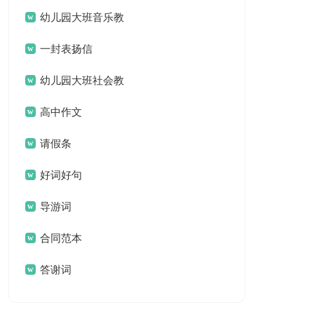
名言名句汇总79句
幼儿园大班音乐教
案(汇编15篇)
一封表扬信
幼儿园大班社会教
案集锦15篇
高中作文
请假条
好词好句
导游词
合同范本
答谢词