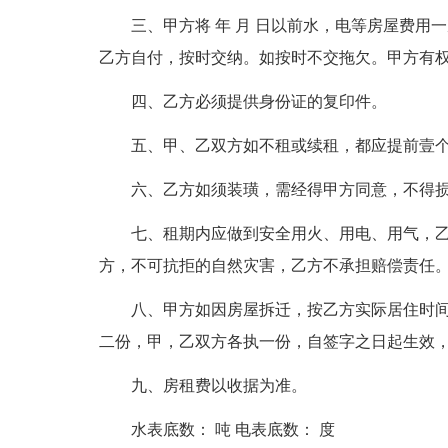
三、甲方将 年 月 日以前水，电等房屋费
乙方自付，按时交纳。如按时不交拖欠。甲方有
四、乙方必须提供身份证的复印件。
五、甲、乙双方如不租或续租，都应提前壹
六、乙方如须装璜，需经得甲方同意，不得
七、租期内应做到安全用火、用电、用气，
方，不可抗拒的自然灾害，乙方不承担赔偿责任
八、甲方如因房屋拆迁，按乙方实际居住时
二份，甲，乙双方各执一份，自签字之日起生效
九、房租费以收据为准。
水表底数： 吨 电表底数： 度