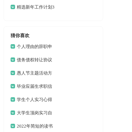
季工作计划4篇
精选新年工作计划3
篇
猜你喜欢
个人理由的辞职申
请书
债务债权转让协议
愚人节主题活动方
案
毕业应届生求职信
13篇
学生个人实习心得
体会
大学生顶岗实习自
我总结
2022年简短的读书