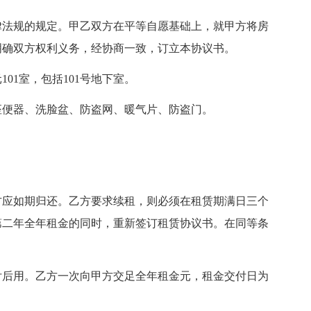
律法规的规定。甲乙双方在平等自愿基础上，就甲方将房
明确双方权利义务，经协商一致，订立本协议书。
01室，包括101号地下室。
座便器、洗脸盆、防盗网、暖气片、防盗门。
。
方应如期归还。乙方要求续租，则必须在租赁期满日三个
第二年全年租金的同时，重新签订租赁协议书。在同等条
付后用。乙方一次向甲方交足全年租金元，租金交付日为