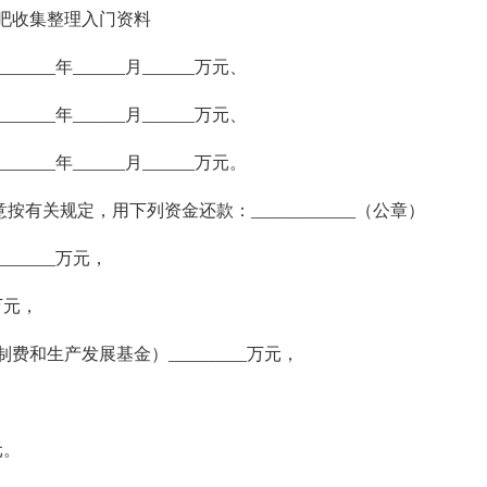
门吧收集整理入门资料
________年______月______万元、
________年______月______万元、
________年______月______万元。
有关规定，用下列资金还款：____________（公章）
_____万元，
万元，
和生产发展基金）_________万元，
元。