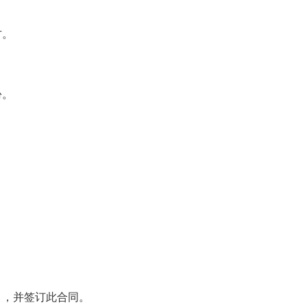
。
方。
份。
》，并签订此合同。