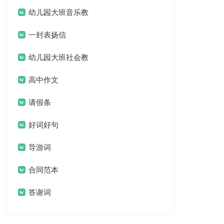
名言名句汇总79句
幼儿园大班音乐教
案(汇编15篇)
一封表扬信
幼儿园大班社会教
案集锦15篇
高中作文
请假条
好词好句
导游词
合同范本
答谢词