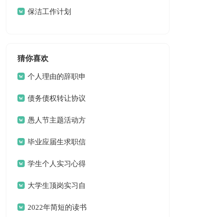
三篇
保洁工作计划
猜你喜欢
个人理由的辞职申
请书
债务债权转让协议
愚人节主题活动方
案
毕业应届生求职信
13篇
学生个人实习心得
体会
大学生顶岗实习自
我总结
2022年简短的读书