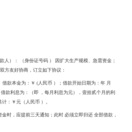
借款人）： （身份证号码 ） 因扩大生产规模、急需资金；
乙双方友好协商，订立如下协议：
用。借款本金为：￥ (人民币 ）；借款开始日期为：年 月
 ；借款利息为：（即 ，每月利息为元），壹拾贰个月的利
共计：￥元（人民币 ）。
资金时，应提前三天通知；此时 必须立即归还 全部借款，