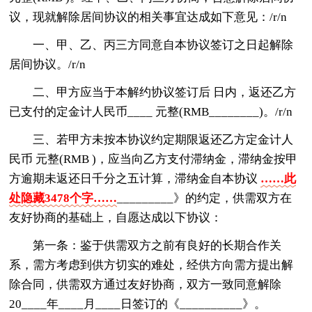
议，现就解除居间协议的相关事宜达成如下意见：/r/n
一、甲、乙、丙三方同意自本协议签订之日起解除
居间协议。/r/n
二、甲方应当于本解约协议签订后 日内，返还乙方
已支付的定金计人民币____ 元整(RMB________)。/r/n
三、若甲方未按本协议约定期限返还乙方定金计人
民币 元整(RMB )，应当向乙方支付滞纳金，滞纳金按甲
方逾期未返还日千分之五计算，滞纳金自本协议
……此
处隐藏3478个字……
_________》的约定，供需双方在
友好协商的基础上，自愿达成以下协议：
第一条：鉴于供需双方之前有良好的长期合作关
系，需方考虑到供方切实的难处，经供方向需方提出解
除合同，供需双方通过友好协商，双方一致同意解除
20____年____月____日签订的《__________》。