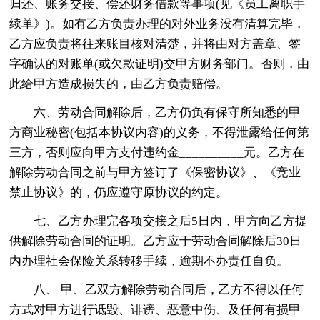
归还、账务交接、偿还财务借款等事项(见《员工离职手
续单》)。如有乙方负责办理的对外业务没有清算完毕，
乙方应负责将往来账目核对清楚，并将由对方盖章、签
字确认的对账单(或欠款证明)交甲方财务部门。否则，由
此给甲方造成损失的，由乙方负责赔偿。
六、劳动合同解除后，乙方仍负有保守所知悉的甲
方商业秘密(包括本协议内容)的义务，不得泄露给任何第
三方，否则应向甲方支付违约金__________元。乙方在
解除劳动合同之前与甲方签订了《保密协议》、《竞业
禁止协议》的，仍应遵守原协议的约定。
七、乙方办理完各项交接之后5日内，甲方向乙方提
供解除劳动合同的证明。乙方应于劳动合同解除后30日
内办理社会保险关系转移手续，逾期不办责任自负。
八、 甲、乙双方解除劳动合同后，乙方不得以任何
方式对甲方进行诋毁、诽谤、恶意中伤、及任何有损甲