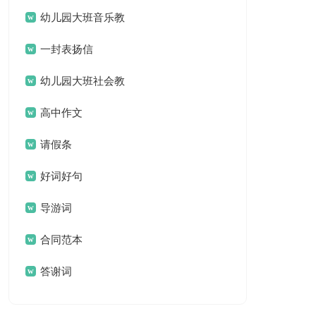
名言名句汇总79句
幼儿园大班音乐教
案(汇编15篇)
一封表扬信
幼儿园大班社会教
案集锦15篇
高中作文
请假条
好词好句
导游词
合同范本
答谢词