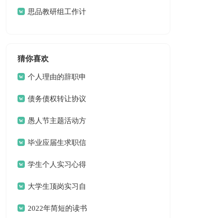
计划
思品教研组工作计
划15篇
猜你喜欢
个人理由的辞职申
请书
债务债权转让协议
愚人节主题活动方
案
毕业应届生求职信
13篇
学生个人实习心得
体会
大学生顶岗实习自
我总结
2022年简短的读书