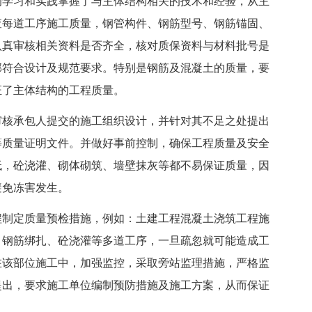
的学习和实践掌握了与主体结构相关的技术和经验，从主
查每道工序施工质量，钢管构件、钢筋型号、钢筋锚固、
认真审核相关资料是否齐全，核对质保资料与材料批号是
部符合设计及规范要求。特别是钢筋及混凝土的质量，要
证了主体结构的工程质量。
审核承包人提交的施工组织设计，并针对其不足之处提出
等质量证明文件。并做好事前控制，确保工程质量及安全
低，砼浇灌、砌体砌筑、墙壁抹灰等都不易保证质量，因
避免冻害发生。
程制定质量预检措施，例如：土建工程混凝土浇筑工程施
、钢筋绑扎、砼浇灌等多道工序，一旦疏忽就可能造成工
在该部位施工中，加强监控，采取旁站监理措施，严格监
提出，要求施工单位编制预防措施及施工方案，从而保证