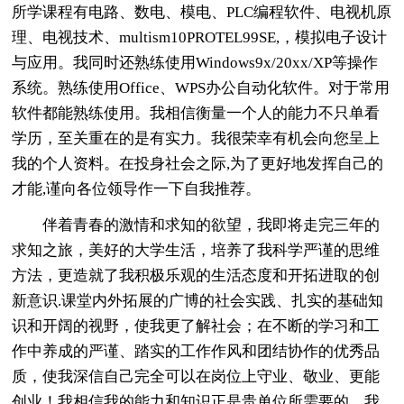
所学课程有电路、数电、模电、PLC编程软件、电视机原
理、电视技术、multism10PROTEL99SE,，模拟电子设计
与应用。我同时还熟练使用Windows9x/20xx/XP等操作
系统。熟练使用Office、WPS办公自动化软件。对于常用
软件都能熟练使用。我相信衡量一个人的能力不只单看
学历，至关重在的是有实力。我很荣幸有机会向您呈上
我的个人资料。在投身社会之际,为了更好地发挥自己的
才能,谨向各位领导作一下自我推荐。
伴着青春的激情和求知的欲望，我即将走完三年的
求知之旅，美好的大学生活，培养了我科学严谨的思维
方法，更造就了我积极乐观的生活态度和开拓进取的创
新意识.课堂内外拓展的广博的社会实践、扎实的基础知
识和开阔的视野，使我更了解社会；在不断的学习和工
作中养成的严谨、踏实的工作作风和团结协作的优秀品
质，使我深信自己完全可以在岗位上守业、敬业、更能
创业！我相信我的能力和知识正是贵单位所需要的，我