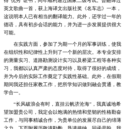
得“优秀”证书，同年顺利通过国家二级考试。曾翻译过
英文歌曲一首，获上海译文出版社奖《名车志》一本，
这说明本人已有相当的翻译能力。此外，还学过一年的
德语，具有初步会话的能力，并为进一步发展提供很大
可能。
在实践方面，参加了为期一个月的军事训练，使我
在组织性和纪律性上升到了一个新的层次。本专业安排
的测量实习、道路勘测设计实习以及桥梁工程等各种实
习，我都以认真严肃的态度对待，取得了很好的成绩，
并为今后的实际工作奠定了实践性基础。此外，在假期
期间我还担任家教工作，把所学知识做到融会贯通，教
学合一。
“长风破浪会有时，直挂云帆济沧海”，我真诚地希
望加盟贵公司，我定会以饱满的热情和坚韧的性格勤奋
工作，与同事精诚合作，为贵单位的发展尽自己的绵薄
之力。下页附履历敬请勘酌，恳请接纳，回函是盼，我