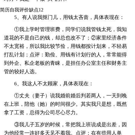
简历自我评价缺点12
5、有人说我抠门儿，用钱太吝啬，具体表现在：
①我上学时管理班费，同学们说我管钱太死，我知
道花的不是自己的钱，却总也改不了；②家里经济条件
不太宽裕，所以我比较节俭，用钱都按计划来，不轻易
打乱计划；点评：勤俭、用钱有计划行的人，常常能得
到外企、私企老板的青睐，是担任办公室主任和财务主
管的较好人选。
6、我这人不太顾家，具体表现在：
①丈夫（妻子）说我婚前婚后判若两人，一天到晚
在上班，陪他（她）的时间很少。其实我只是想，既然
拿了工资，总得为公司尽心尽力。
③我儿子五岁的时候，常把我上班说成是出差，因
为他经常一连好多天见不着我。点评：在有些用人单