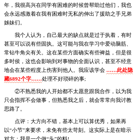
年，我很高兴在同学有困难的时候曾帮助过他们，我也
会永远感激着在我有困难时无私的伸出了援助之手兄弟
姊妹们。
我个人认为，自己最大的缺点就是过于执着，有时
甚至可以说有些固执。这可能与我在学习中爱动脑筋、
常钻牛角尖有关。这在某些方面确实有些裨益，但是很
多时侯，这也会影响到对事物的全面认识，甚至不经意
地会在某些程度上伤害到他人。我应该学会
……此处隐
藏6892个字……
处理不好琐碎的事;
②不熟悉我的人开始都不太愿意跟我合作，以为我
只会指挥不会做事，但熟悉我之后，就会常常向我讨教
思路了。
点评：大方向不错，基本上可以算优秀，如果再
以“小节”来要求，未免有些太苛刻。这实际上是在暗示
对方：我是一个做“头”的料!