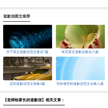
道歉信图文推荐
关于英文道歉信范文集合7篇
有关英文道歉信集合八篇
迟到道歉信范文锦集4篇
写给领导的道歉信范文合集八篇
【老师给家长的道歉信】相关文章：