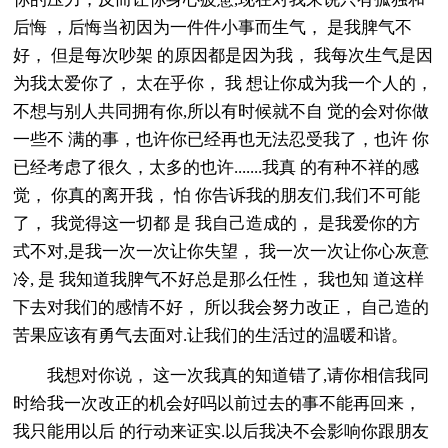
后悔 ，后悔当初因为一件件小事而生气， 是我脾气不
好， 但是每次吵架 的原因都是因为我， 我每次生气是因
为我太爱你了， 太在乎你， 我 想让你成为我一个人的，
不想与别人共同拥有你,所以有时候就不自 觉的会对你做
一些不 满的事，也许你已经再也无法忍受我了，也许 你
已经考虑了很久，太多的也许.......我真 的有种不祥的感
觉， 你真的离开我， 怕 你告诉我的朋友们,我们不可能
了， 我觉得这一切都 是 我自己造成的， 是我爱你的方
式不对,是我一次一次让你失望， 我一次一次让你心灰意
冷, 是 我知道我脾气不好总是那么任性， 我也知 道这样
下去对我们的感情不好， 所以我会努力改正， 自己造的
苦果应该有勇气去面对.让我们的生活过的温暖和谐。
我想对你说， 这一次我真的知道错了,请你相信我同
时给我一次改正的机会好吗以前过去的事不能再回来，
我只能用以后 的行动来证实.以后我决不会影响你跟朋友