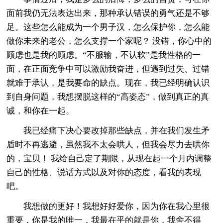
面前我仍无法表达出来，那种承认错误的勇气还是不够
足。这些怎么能成为一个男子汉，怎么保护你，怎么能
做你未来的老公，怎么支撑一个家呢？ 没错，你心中的
顾虑也是我的顾虑。“不服输，不认软”是我性格的一
面，在正面竞争中可以激励我奋进，但遇到过失、过错
就难于承认，是我要命的缺点。现在，我已经明确认识
到自身问题，我想摆脱这样的“高姿态”，做到真正的真
诚，和你在一起。
我已经痛下决心要改掉那些缺点，并在我们发生矛
盾时不再逃避，虽然我不太会哄人，但我会尽力去哄你
的，宝贝！ 我给自己定了期限，从现在起一个月内调整
自己的性格、说话方式以及对你的态度，看我的表现
吧。
我想做的更好！我想好好爱你，因为你在我心里很
重要，你是我的唯一，我最在乎的就是你，我舍不得