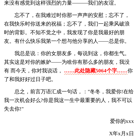
来没有感觉到这样强烈的力量———我们的友谊。
忘不了，在我难过时你那一声声的安慰；忘不了，
在我快乐时你送来的祝福；忘不了，我们一起乘风破浪
时的背影。不知不觉之中，我发现了你是我最好的朋
友。有什么快乐我第一个想与他分享的人——总是你。
我总是说：你的女朋友多，每说到这，你都生气。
其实这是对你的嫉妒——为啥你有那么多的朋友，我没
有 而今天，你对我说话，
……此处隐藏5064个字……
你
了和我好好过日子吧。
总之，前言万语汇成一句话，："冬冬，我爱你!在给
我一次机会好么?你是我这一生中最重要的人，我不可以
失去你!"
爱你的xxx
X年x月x日