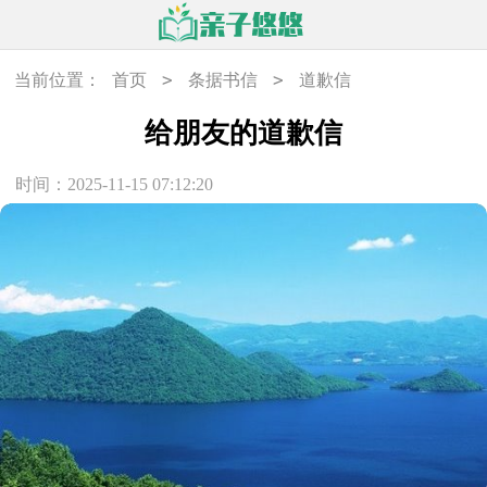
>
>
当前位置：
首页
条据书信
道歉信
给朋友的道歉信
时间：2025-11-15 07:12:20