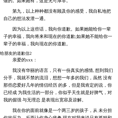
做的。如果她有，这是无可厚非。
第九，以上种种都没有顾及你的感受，我自私地把
自己的想法发泄一通。
因为以上这些话，我向你道歉。如果她能给你一辈
子的幸福，我向将来和现在的你道歉;如果她不能给你一
辈子的幸福，我向现在的你道歉。
给朋友的道歉信2
亲爱的xxx：
我没有华丽的语言，只有一份真实的感情, 想到我们
分手，我就不禁的流泪，想想一年多的我们，虽然 没有
那些恋爱好几年的情侣经历 的多，但是我肯定的说，你
已经成 为我生活的一部分，你似乎天生就是好脾气，对
我的倔强 与无理总 是表现出宽容及谅解。
我在你的面前就像是一个两三岁的孩子，从 未分担
你的压力，反而让你身心疲惫,现在对我来说只有孤独和