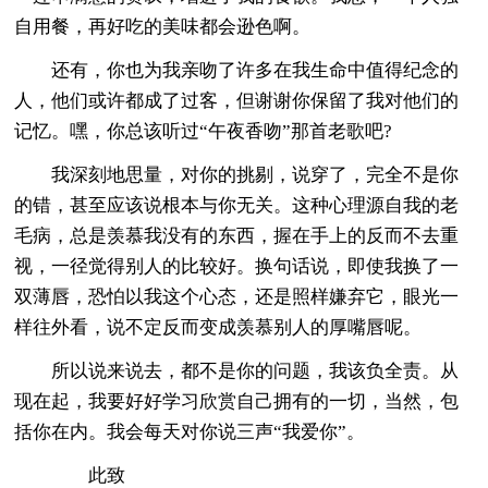
自用餐，再好吃的美味都会逊色啊。
还有，你也为我亲吻了许多在我生命中值得纪念的
人，他们或许都成了过客，但谢谢你保留了我对他们的
记忆。嘿，你总该听过“午夜香吻”那首老歌吧?
我深刻地思量，对你的挑剔，说穿了，完全不是你
的错，甚至应该说根本与你无关。这种心理源自我的老
毛病，总是羡慕我没有的东西，握在手上的反而不去重
视，一径觉得别人的比较好。换句话说，即使我换了一
双薄唇，恐怕以我这个心态，还是照样嫌弃它，眼光一
样往外看，说不定反而变成羡慕别人的厚嘴唇呢。
所以说来说去，都不是你的问题，我该负全责。从
现在起，我要好好学习欣赏自己拥有的一切，当然，包
括你在内。我会每天对你说三声“我爱你”。
此致