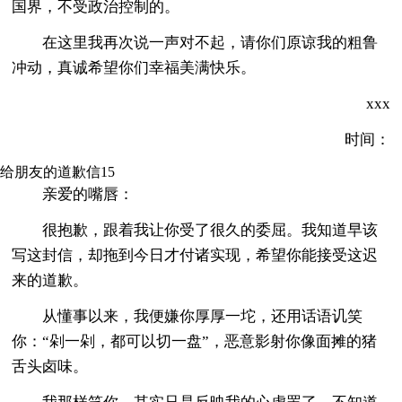
国界，不受政治控制的。
在这里我再次说一声对不起，请你们原谅我的粗鲁
冲动，真诚希望你们幸福美满快乐。
xxx
时间：
给朋友的道歉信15
亲爱的嘴唇：
很抱歉，跟着我让你受了很久的委屈。我知道早该
写这封信，却拖到今日才付诸实现，希望你能接受这迟
来的道歉。
从懂事以来，我便嫌你厚厚一坨，还用话语讥笑
你：“剁一剁，都可以切一盘”，恶意影射你像面摊的猪
舌头卤味。