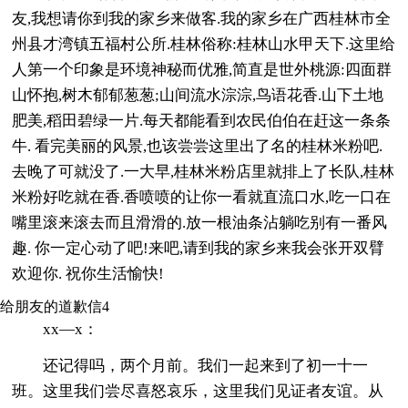
友,我想请你到我的家乡来做客.我的家乡在广西桂林市全
州县才湾镇五福村公所.桂林俗称:桂林山水甲天下.这里给
人第一个印象是环境神秘而优雅,简直是世外桃源:四面群
山怀抱,树木郁郁葱葱;山间流水淙淙,鸟语花香.山下土地
肥美,稻田碧绿一片.每天都能看到农民伯伯在赶这一条条
牛. 看完美丽的风景,也该尝尝这里出了名的桂林米粉吧.
去晚了可就没了.一大早,桂林米粉店里就排上了长队,桂林
米粉好吃就在香.香喷喷的让你一看就直流口水,吃一口在
嘴里滚来滚去而且滑滑的.放一根油条沾躺吃别有一番风
趣. 你一定心动了吧!来吧,请到我的家乡来我会张开双臂
欢迎你. 祝你生活愉快!
给朋友的道歉信4
xx—x：
还记得吗，两个月前。我们一起来到了初一十一
班。这里我们尝尽喜怒哀乐，这里我们见证者友谊。从