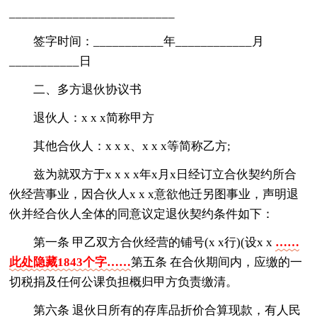
__________________________
签字时间：___________年____________月
___________日
二、多方退伙协议书
退伙人：x x x简称甲方
其他合伙人：x x x、x x x等简称乙方;
兹为就双方于x x x x年x月x日经订立合伙契约所合
伙经营事业，因合伙人x x x意欲他迁另图事业，声明退
伙并经合伙人全体的同意议定退伙契约条件如下：
第一条 甲乙双方合伙经营的铺号(x x行)(设x x
……
此处隐藏1843个字……
第五条 在合伙期间内，应缴的一
切税捐及任何公课负担概归甲方负责缴清。
第六条 退伙日所有的存库品折价合算现款，有人民