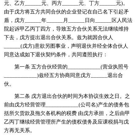
元、乙方______元、丙方______元、丁方______元)。
由于戊方将五方共同合伙的企业登记在自己名下引起矛
盾，戊方______年______月______日向______区人民法
院起诉甲乙丙丁四方，导致五方合伙关系无法继续维持
下去，戊方提出退出合伙关系。兹为就因合伙人
______(戊方)意欲另图事业，声明退伙并经全体合伙人
同意达成如下退伙契约条件，共同遵照执行：
第一条 五方合伙经营的____________(营业执照号
____________)兹经五方协商同意戊方______退出合
伙。
第二条 戊方退出合伙的时间为本协议生效之日。之
前由戊方经营管理____________(公司名)产生的债务包
括所欠货款及拖欠各机构的税费 由戊方承担，之后由甲
乙丙丁继续经营管理所产生的债权债务及应课税捐与戊
方再无关系。