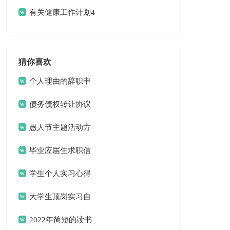
计划三篇
有关健康工作计划4
篇
猜你喜欢
个人理由的辞职申
请书
债务债权转让协议
愚人节主题活动方
案
毕业应届生求职信
13篇
学生个人实习心得
体会
大学生顶岗实习自
我总结
2022年简短的读书