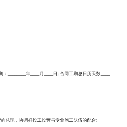
期：________年____月____日; 合同工期总日历天数____
投劳的兑现，协调好投工投劳与专业施工队伍的配合;