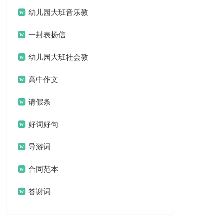
名言名句汇总79句
幼儿园大班音乐教
案(汇编15篇)
一封表扬信
幼儿园大班社会教
案集锦15篇
高中作文
请假条
好词好句
导游词
合同范本
答谢词