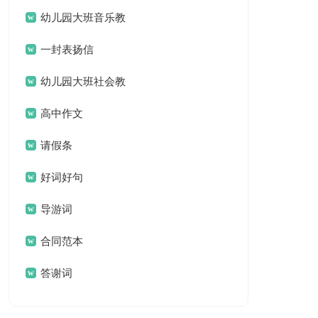
名言名句汇总79句
幼儿园大班音乐教
案(汇编15篇)
一封表扬信
幼儿园大班社会教
案集锦15篇
高中作文
请假条
好词好句
导游词
合同范本
答谢词