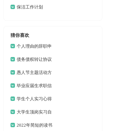
三篇
保洁工作计划
猜你喜欢
个人理由的辞职申
请书
债务债权转让协议
愚人节主题活动方
案
毕业应届生求职信
13篇
学生个人实习心得
体会
大学生顶岗实习自
我总结
2022年简短的读书