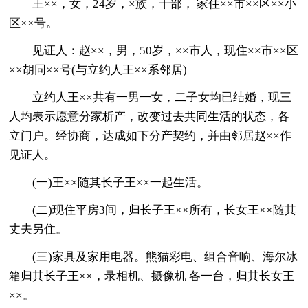
王××，女，24岁，×族，干部， 家住××市××区××小
区××号。
见证人：赵××，男，50岁，××市人，现住××市××区
××胡同××号(与立约人王××系邻居)
立约人王××共有一男一女，二子女均已结婚，现三
人均表示愿意分家析产，改变过去共同生活的状态，各
立门户。经协商，达成如下分产契约，并由邻居赵××作
见证人。
(一)王××随其长子王××一起生活。
(二)现住平房3间，归长子王××所有，长女王××随其
丈夫另住。
(三)家具及家用电器。熊猫彩电、组合音响、海尔冰
箱归其长子王××，录相机、摄像机 各一台，归其长女王
××。