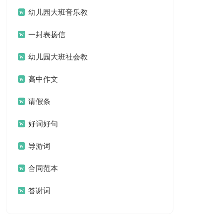
名言名句汇总79句
幼儿园大班音乐教
案(汇编15篇)
一封表扬信
幼儿园大班社会教
案集锦15篇
高中作文
请假条
好词好句
导游词
合同范本
答谢词