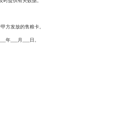
及时提供有关数据。
。
带甲方发放的售粮卡。
年___月___日。