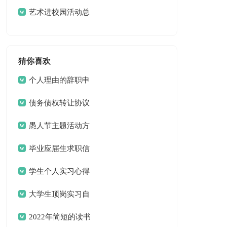
艺术进校园活动总
结合集8篇
猜你喜欢
个人理由的辞职申
请书
债务债权转让协议
愚人节主题活动方
案
毕业应届生求职信
13篇
学生个人实习心得
体会
大学生顶岗实习自
我总结
2022年简短的读书