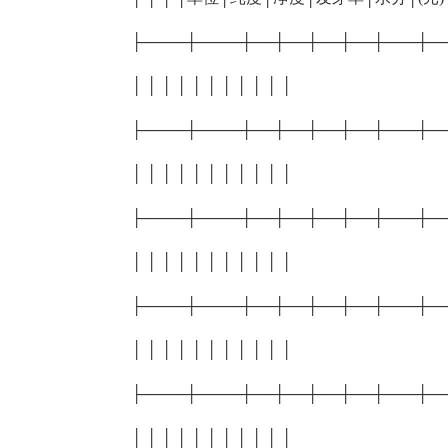
├────┼────┼──┼──┼──┼──┼───┼─
│ │ │ │ │ │ │ │ │ │ │
├────┼────┼──┼──┼──┼──┼───┼─
│ │ │ │ │ │ │ │ │ │ │
├────┼────┼──┼──┼──┼──┼───┼─
│ │ │ │ │ │ │ │ │ │ │
├────┼────┼──┼──┼──┼──┼───┼─
│ │ │ │ │ │ │ │ │ │ │
├────┼────┼──┼──┼──┼──┼───┼─
│ │ │ │ │ │ │ │ │ │ │