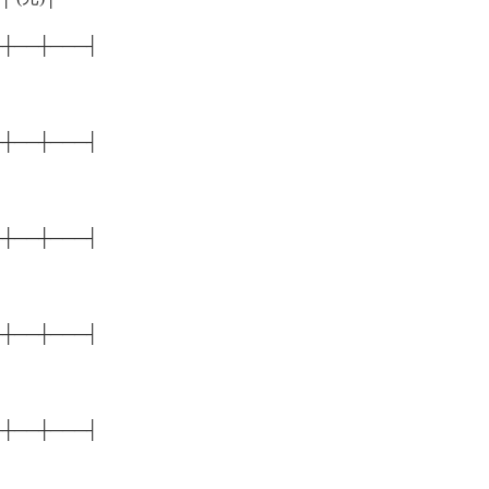
─┼──┼───┤
─┼──┼───┤
─┼──┼───┤
─┼──┼───┤
─┼──┼───┤