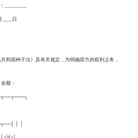
________
_月____日
民共和国种子法》及有关规定，为明确双方的权利义务，
、金额：
─┬──┬───┐
──┤ │ │
 (元)│