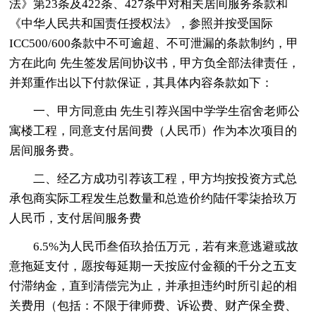
法》第23条及422条、427条中对相关居间服务条款和
《中华人民共和国责任授权法》，参照并按受国际
ICC500/600条款中不可逾超、不可泄漏的条款制约，甲
方在此向 先生签发居间协议书，甲方负全部法律责任，
并郑重作出以下付款保证，其具体内容条款如下：
一、甲方同意由 先生引荐兴国中学学生宿舍老师公
寓楼工程，同意支付居间费（人民币）作为本次项目的
居间服务费。
二、经乙方成功引荐该工程，甲方均按投资方式总
承包商实际工程发生总数量和总造价约陆仟零柒拾玖万
人民币，支付居间服务费
6.5%为人民币叁佰玖拾伍万元，若有来意逃避或故
意拖延支付，愿按每延期一天按应付金额的千分之五支
付滞纳金，直到清偿完为止，并承担违约时所引起的相
关费用（包括：不限于律师费、诉讼费、财产保全费、