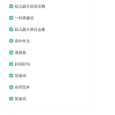
名言名句汇总79句
幼儿园大班音乐教
案(汇编15篇)
一封表扬信
幼儿园大班社会教
案集锦15篇
高中作文
请假条
好词好句
导游词
合同范本
答谢词