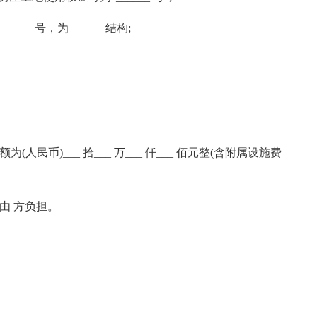
_____ 号，为______ 结构;
民币)___ 拾___ 万___ 仟___ 佰元整(含附属设施费
由 方负担。