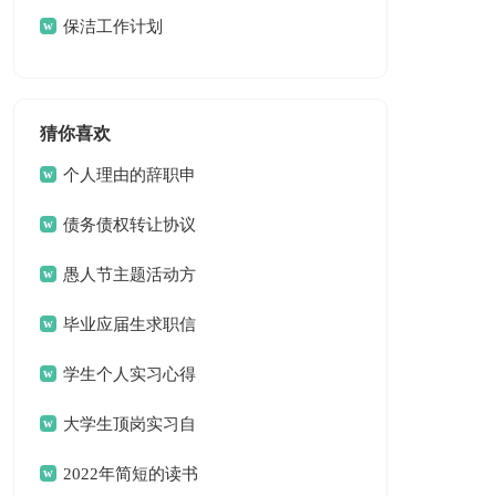
三篇
保洁工作计划
猜你喜欢
个人理由的辞职申
请书
债务债权转让协议
愚人节主题活动方
案
毕业应届生求职信
13篇
学生个人实习心得
体会
大学生顶岗实习自
我总结
2022年简短的读书